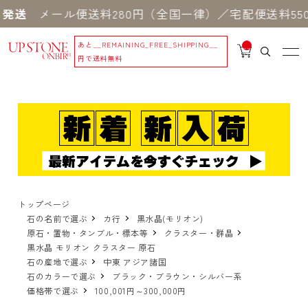
ール便送料280円（全国一律）／宅配便送料550円 
あと
__REMAINING_FREE_SHIPPING__
__
IT
円で送料無料
M
_C
N
T_
_
トップページ
石の名前で選ぶ
カ行
黒水晶(モリオン)
原石・置物・タンブル・標本等
クラスター・群晶
黒水晶 モリオン クラスター 原石
石の産地で選ぶ
中東 アジア諸国
石のカラーで選ぶ
ブラック・ブラウン・シルバー系
価格帯で選ぶ
100,001円～300,000円