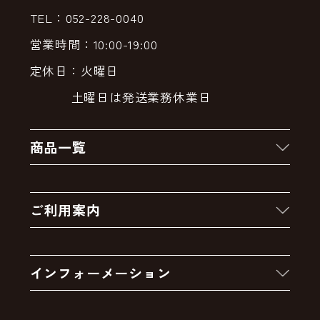
TEL：052-228-0040
営業時間：10:00-19:00
定休日：火曜日
土曜日は発送業務休業日
商品一覧
新着商品
ご利用案内
クーポン
お買い物の流れ
卸販売・大量注文
インフォーメーション
お支払いについて
アウトレットセール
会社案内
送料・配送について