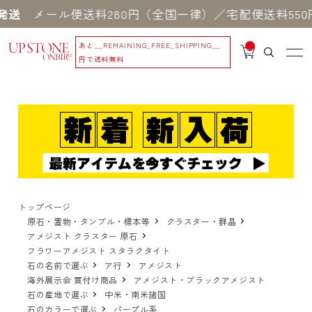
メール便送料280円（全国一律）／宅配便送料550円 
あと
__REMAINING_FREE_SHIPPING__
__
IT
円で送料無料
M
_C
N
T_
_
トップページ
原石・置物・タンブル・標本等
クラスター・群晶
アメジスト クラスター 原石
フラワーアメジスト スタラクタイト
石の名前で選ぶ
ア行
アメジスト
海外展示会 買付け商品
アメジスト・ブラックアメジスト
石の産地で選ぶ
中米・南米諸国
石のカラーで選ぶ
パープル系