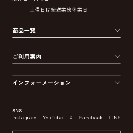
土曜日は発送業務休業日
商品一覧
新着商品
ご利用案内
クーポン
お買い物の流れ
卸販売・大量注文
インフォーメーション
お支払いについて
アウトレットセール
会社案内
送料・配送について
SNS
特定商取引法の表示
ポイントについて
Instagram
YouTube
X
Facebook
LINE
個人情報の取り扱いについて
返品について