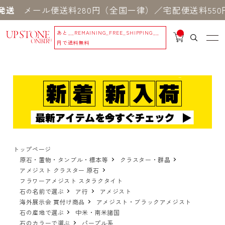
ール便送料280円（全国一律）／宅配便送料550円 
あと
__REMAINING_FREE_SHIPPING__
__
IT
円で送料無料
M
_C
N
T_
_
トップページ
原石・置物・タンブル・標本等
クラスター・群晶
アメジスト クラスター 原石
フラワーアメジスト スタラクタイト
石の名前で選ぶ
ア行
アメジスト
海外展示会 買付け商品
アメジスト・ブラックアメジスト
石の産地で選ぶ
中米・南米諸国
石のカラーで選ぶ
パープル系