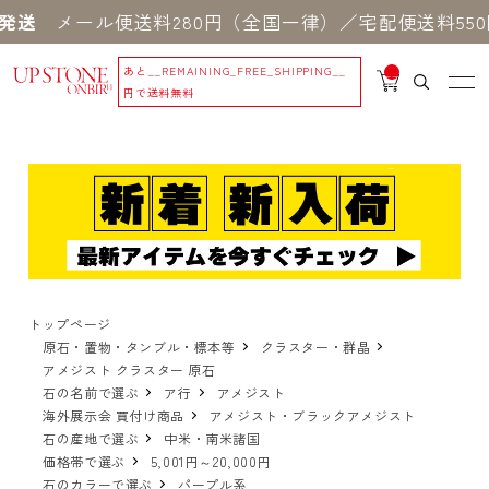
ール便送料280円（全国一律）／宅配便送料550円 
あと
__REMAINING_FREE_SHIPPING__
__
IT
円で送料無料
M
_C
N
T_
_
トップページ
原石・置物・タンブル・標本等
クラスター・群晶
アメジスト クラスター 原石
石の名前で選ぶ
ア行
アメジスト
海外展示会 買付け商品
アメジスト・ブラックアメジスト
石の産地で選ぶ
中米・南米諸国
価格帯で選ぶ
5,001円～20,000円
石のカラーで選ぶ
パープル系