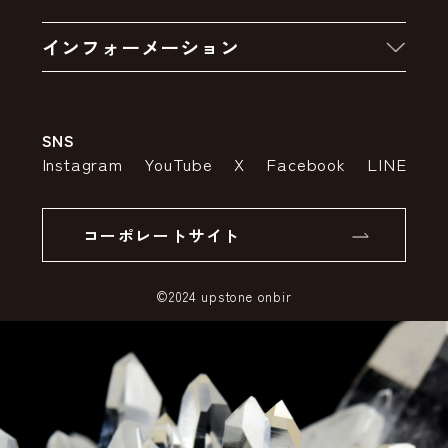
お買い物の流れ
卸販売・大量注文
インフォーメーション
お支払いについて
アウトレットセール
会社案内
送料・配送について
SNS
特定商取引法の表示
ポイントについて
Instagram
YouTube
X
Facebook
LINE
個人情報の取り扱いについて
返品について
コーポレートサイト
SSLサーバー証明書とは
©2024 upstone onbir