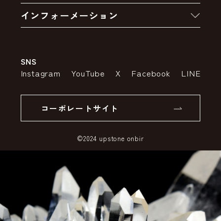
卸販売・大量注文
インフォーメーション
お支払いについて
アウトレットセール
会社案内
送料・配送について
SNS
特定商取引法の表示
ポイントについて
Instagram
YouTube
X
Facebook
LINE
個人情報の取り扱いについて
返品について
コーポレートサイト
SSLサーバー証明書とは
©2024 upstone onbir