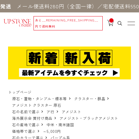
メール便送料280円（全国一律）／宅配便送料550円
あと
__REMAINING_FREE_SHIPPING__
__
IT
円で送料無料
M
_C
N
T_
_
トップページ
原石・置物・タンブル・標本等
クラスター・群晶
アメジスト クラスター 原石
石の名前で選ぶ
ア行
アメジスト
海外展示会 買付け商品
アメジスト・ブラックアメジスト
石の産地で選ぶ
中米・南米諸国
価格帯で選ぶ
～5,000円
石のカラーで選ぶ
パープル系