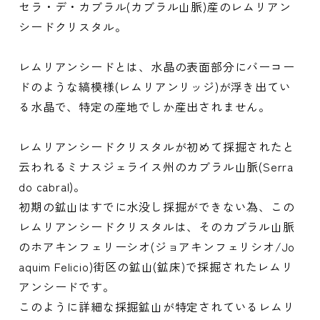
セラ・デ・カブラル(カブラル山脈)産のレムリアン
シードクリスタル。
レムリアンシードとは、水晶の表面部分にバーコー
ドのような縞模様(レムリアンリッジ)が浮き出てい
る水晶で、特定の産地でしか産出されません。
レムリアンシードクリスタルが初めて採掘されたと
云われるミナスジェライス州のカブラル山脈(Serra
do cabral)。
初期の鉱山はすでに水没し採掘ができない為、この
レムリアンシードクリスタルは、そのカブラル山脈
のホアキンフェリーシオ(ジョアキンフェリシオ/Jo
aquim Felicio)街区の鉱山(鉱床)で採掘されたレムリ
アンシードです。
このように詳細な採掘鉱山が特定されているレムリ