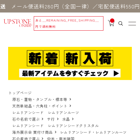
ル便送料280円（全国一律）／宅配便送料550円 ※
あと
__REMAINING_FREE_SHIPPING__
__
IT
円で送料無料
M
_C
N
T_
_
トップページ
原石・置物・タンブル・標本等
天然単結晶・六角柱・ポイント
レムリアンシード レムリアンルーツ
石の名前で選ぶ
サ行
水晶
レムリアンシード レムリアンシードクリスタル
海外展示会 買付け商品
レムリアンシード・レムリアンルーツ
石の産地で選ぶ
中米・南米諸国