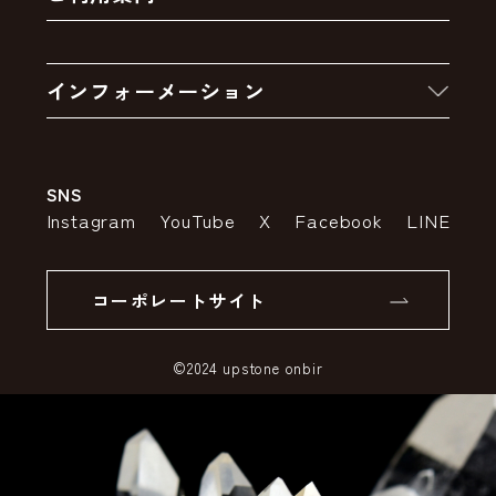
クーポン
お買い物の流れ
卸販売・大量注文
インフォーメーション
お支払いについて
アウトレットセール
会社案内
送料・配送について
SNS
特定商取引法の表示
ポイントについて
Instagram
YouTube
X
Facebook
LINE
個人情報の取り扱いについて
返品について
コーポレートサイト
SSLサーバー証明書とは
©2024 upstone onbir