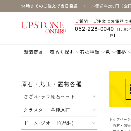
14時までのご注文で当日発送
メール便送料280円（全
ご質問・ご注文はお電話で
052-228-0040
【10:00-
休】
新着商品
商品を探す
石の種類
色
価格
原石・丸玉・置物各種
さざれ･ラフ原石セット
クラスター･各種原石
トップページ
ドーム･ジオード(晶洞)
原石・置