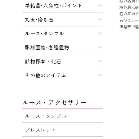
石の名前
単結晶･六角柱･ポイント
海外展示会
石の産地
丸玉･磨き石
石のカラ
価格帯で
ルース･タンブル
彫刻置物･各種置物
鉱物標本・化石
その他のアイテム
ルース・アクセサリー
ルース・タンブル
ブレスレット