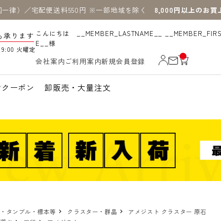
国一律）／宅配便送料550円 ※一部地域を除く
8,000円以上のお
こんにちは __MEMBER_LASTNAME__ __MEMBER_FIR
も承ります
E__様
19:00 火曜定
__
会社案内
ご利用案内
新規会員登録
IT
M
_C
N
クーポン
卸販売・大量注文
T_
_
物・タンブル・標本等
クラスター・群晶
アメジスト クラスター 原石