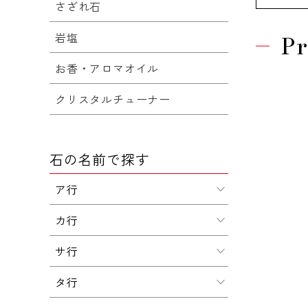
さざれ石
岩塩
Pr
お香・アロマオイル
クリスタルチューナー
石の名前で探す
ア行
カ行
サ行
タ行