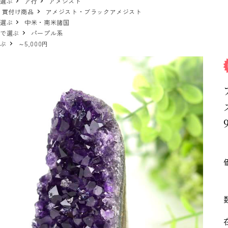
で選ぶ
ア行
アメジスト
 買付け商品
アメジスト・ブラックアメジスト
で選ぶ
中米・南米諸国
ーで選ぶ
パープル系
選ぶ
～5,000円