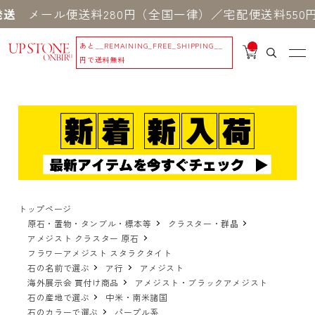
ール便送料280円（全国一律）／宅配便送料550円 ※
あと
__REMAINING_FREE_SHIPPING__
__
IT
円で送料無料
M
_C
N
T_
_
トップページ
原石・置物・タンブル・標本等
クラスター・群晶
アメジスト クラスター 原石
フラワーアメジスト スタラクタイト
石の名前で選ぶ
ア行
アメジスト
海外展示会 買付け商品
アメジスト・ブラックアメジスト
石の産地で選ぶ
中米・南米諸国
石のカラーで選ぶ
パープル系