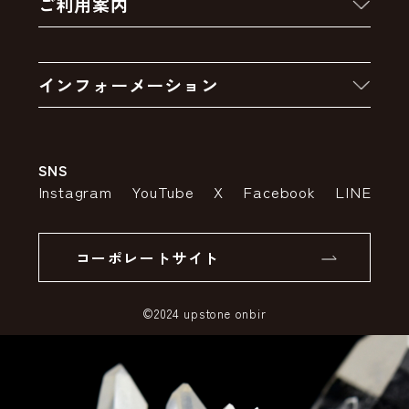
ご利用案内
クーポン
お買い物の流れ
卸販売・大量注文
インフォーメーション
お支払いについて
アウトレットセール
会社案内
送料・配送について
SNS
特定商取引法の表示
ポイントについて
Instagram
YouTube
X
Facebook
LINE
個人情報の取り扱いについて
返品について
コーポレートサイト
SSLサーバー証明書とは
©2024 upstone onbir