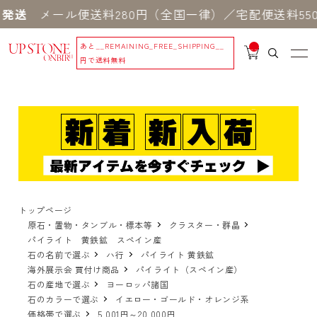
ール便送料280円（全国一律）／宅配便送料550円 ※
あと
__REMAINING_FREE_SHIPPING__
__
IT
円で送料無料
M
_C
N
T_
_
トップページ
原石・置物・タンブル・標本等
クラスター・群晶
パイライト 黄鉄鉱 スペイン産
石の名前で選ぶ
ハ行
パイライト 黄鉄鉱
海外展示会 買付け商品
パイライト（スペイン産）
石の産地で選ぶ
ヨーロッパ諸国
石のカラーで選ぶ
イエロー・ゴールド・オレンジ系
価格帯で選ぶ
5,001円～20,000円