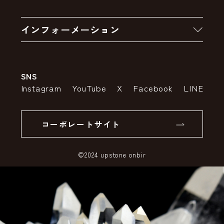
お買い物の流れ
卸販売・大量注文
インフォーメーション
お支払いについて
アウトレットセール
会社案内
送料・配送について
SNS
特定商取引法の表示
ポイントについて
Instagram
YouTube
X
Facebook
LINE
個人情報の取り扱いについて
返品について
コーポレートサイト
SSLサーバー証明書とは
©2024 upstone onbir