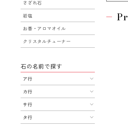
さざれ石
Pr
岩塩
お香・アロマオイル
クリスタルチューナー
石の名前で探す
ア行
カ行
サ行
タ行