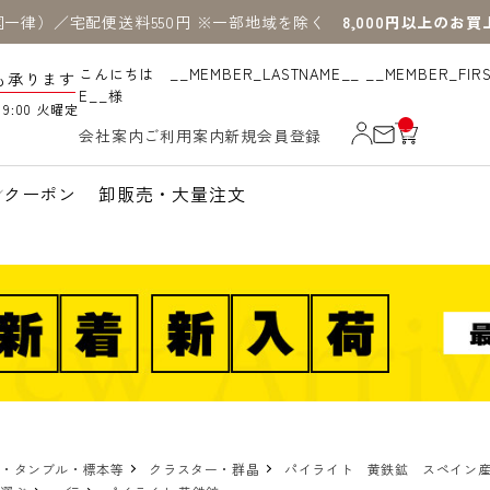
国一律）／宅配便送料550円 ※一部地域を除く
8,000円以上のお
こんにちは __MEMBER_LASTNAME__ __MEMBER_FIR
も承ります
E__様
19:00 火曜定
__
会社案内
ご利用案内
新規会員登録
IT
M
_C
N
クーポン
卸販売・大量注文
T_
_
物・タンブル・標本等
クラスター・群晶
パイライト 黄鉄鉱 スペイ