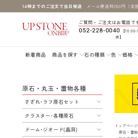
14時までのご注文で当日発送
メール便送料280円（全
ご質問・ご注文はお電話で
052-228-0040
【10:00-
休】
新着商品
商品を探す
石の種類
色
価格
原石・丸玉・置物各種
さざれ･ラフ原石セット
クラスター･各種原石
トップページ
ドーム･ジオード(晶洞)
原石・置