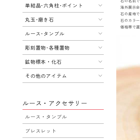
石の名前
単結晶･六角柱･ポイント
海外展示会
石の産地
丸玉･磨き石
石のカラ
価格帯で
ルース･タンブル
彫刻置物･各種置物
鉱物標本・化石
その他のアイテム
ルース・アクセサリー
ルース・タンブル
ブレスレット