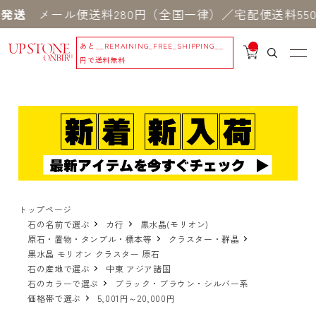
メール便送料280円（全国一律）／宅配便送料550円
あと
__REMAINING_FREE_SHIPPING__
__
IT
円で送料無料
M
_C
N
T_
_
トップページ
石の名前で選ぶ
カ行
黒水晶(モリオン)
原石・置物・タンブル・標本等
クラスター・群晶
黒水晶 モリオン クラスター 原石
石の産地で選ぶ
中東 アジア諸国
石のカラーで選ぶ
ブラック・ブラウン・シルバー系
価格帯で選ぶ
5,001円～20,000円