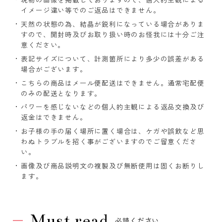
イメージ違い等でのご返品はできません。
天然の状態の為、結晶が鋭利になっている場合がありま
すので、開封時及びお取り扱い時のお怪我には十分ご注
意ください。
表記サイズについて、計測箇所により多少の誤差がある
場合がございます。
こちらの商品はメール便配送はできません。通常宅配便
のみの配送となります。
パワーを感じないなどの個人的主観による返品交換及び
返金はできません。
お子様の手の届く場所に置く場合は、ケガや誤飲など思
わぬトラブルを招く事がございますのでご留意くださ
い。
画像及び商品説明文の複製及び無断使用は固くお断りし
ます。
Must read
必読ください