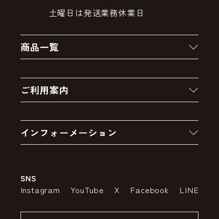
土曜日は発送業務休業日
商品一覧
新着商品
ご利用案内
クーポン
お買い物の流れ
卸販売・大量注文
インフォーメーション
お支払いについて
アウトレットセール
会社案内
送料・配送について
SNS
特定商取引法の表示
ポイントについて
Instagram
YouTube
X
Facebook
LINE
個人情報の取り扱いについて
返品について