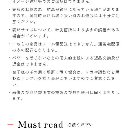
イメージ違い等でのご返品はできません。
天然の状態の為、結晶が鋭利になっている場合がありま
すので、開封時及びお取り扱い時のお怪我には十分ご注
意ください。
表記サイズについて、計測箇所により多少の誤差がある
場合がございます。
こちらの商品はメール便配送はできません。通常宅配便
のみの配送となります。
パワーを感じないなどの個人的主観による返品交換及び
返金はできません。
お子様の手の届く場所に置く場合は、ケガや誤飲など思
わぬトラブルを招く事がございますのでご留意くださ
い。
画像及び商品説明文の複製及び無断使用は固くお断りし
ます。
Must read
必読ください