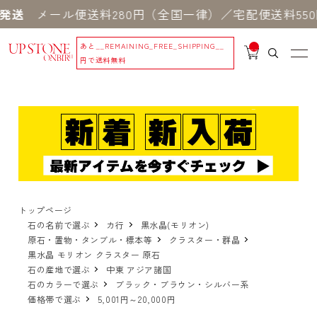
ール便送料280円（全国一律）／宅配便送料550円 
あと
__REMAINING_FREE_SHIPPING__
__
IT
円で送料無料
M
_C
N
T_
_
トップページ
石の名前で選ぶ
カ行
黒水晶(モリオン)
原石・置物・タンブル・標本等
クラスター・群晶
黒水晶 モリオン クラスター 原石
石の産地で選ぶ
中東 アジア諸国
石のカラーで選ぶ
ブラック・ブラウン・シルバー系
価格帯で選ぶ
5,001円～20,000円