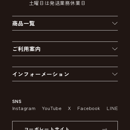
土曜日は発送業務休業日
商品一覧
新着商品
ご利用案内
クーポン
お買い物の流れ
卸販売・大量注文
インフォーメーション
お支払いについて
アウトレットセール
会社案内
送料・配送について
SNS
特定商取引法の表示
ポイントについて
Instagram
YouTube
X
Facebook
LINE
個人情報の取り扱いについて
返品について
コーポレートサイト