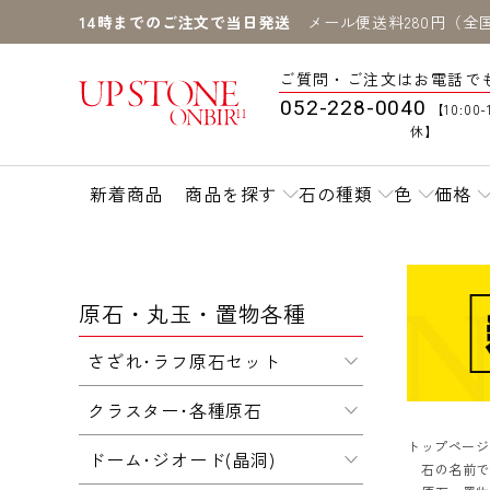
14時までのご注文で当日発送
メール便送料280円（全
ご質問・ご注文はお電話で
052-228-0040
【10:00-
休】
新着商品
商品を探す
石の種類
色
価格
原石・丸玉・置物各種
さざれ･ラフ原石セット
クラスター･各種原石
トップページ
ドーム･ジオード(晶洞)
石の名前