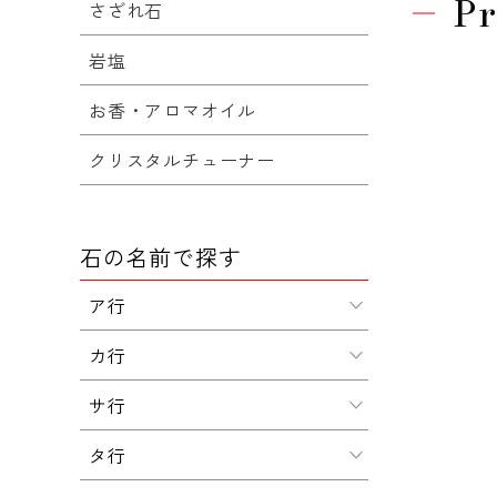
Pr
さざれ石
岩塩
お香・アロマオイル
クリスタルチューナー
石の名前で探す
ア行
カ行
サ行
タ行