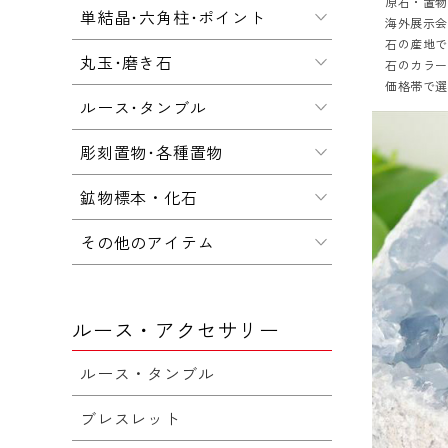
原石・置
単結晶･六角柱･ポイント
海外展示会
石の産地
丸玉･磨き石
石のカラ
価格帯で
ルース･タンブル
彫刻置物･各種置物
鉱物標本・化石
その他のアイテム
ルース・アクセサリー
ルース・タンブル
ブレスレット