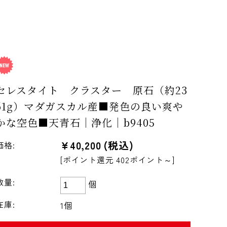
セレスタイト クラスター 原石（約23
61g）マダガスカル産■発色の良い爽や
かな空色■天青石｜浄化｜b9405
¥40,200
(税込)
価格:
[ポイント還元 402ポイント～]
数量:
個
在庫:
1個