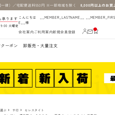
国一律）／宅配便送料550円 ※一部地域を除く
8,000円以上のお
こんにちは __MEMBER_LASTNAME__ __MEMBER_FIR
も承ります
E__様
19:00 火曜定
__
会社案内
ご利用案内
新規会員登録
IT
M
_C
N
クーポン
卸販売・大量注文
T_
_
で選ぶ
サ行
セレスタイト