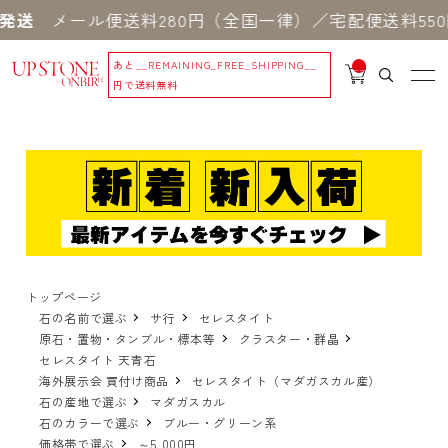
ール便送料280円（全国一律）／宅配便送料550円 
あと
__REMAINING_FREE_SHIPPING__
__
IT
円で送料無料
M
_C
N
T_
_
トップページ
石の名前で選ぶ
サ行
セレスタイト
原石・置物・タンブル・標本等
クラスター・群晶
セレスタイト 天青石
海外展示会 買付け商品
セレスタイト（マダガスカル産）
石の産地で選ぶ
マダガスカル
石のカラーで選ぶ
ブルー・グリーン系
価格帯で選ぶ
～5,000円