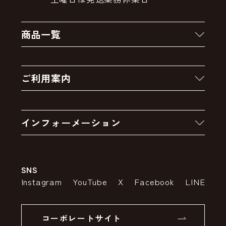
商品一覧
新着商品
ご利用案内
クーポン
お買い物の流れ
卸販売・大量注文
インフォーメーション
お支払いについて
アウトレットセール
会社案内
送料・配送について
SNS
特定商取引法の表示
ポイントについて
Instagram
YouTube
X
Facebook
LINE
個人情報の取り扱いについて
返品について
コーポレートサイト
SSLサーバー証明書とは