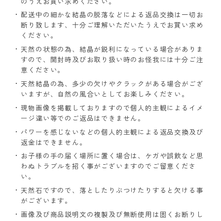
のうえお買い求めください。
配送中の細かな結晶の脱落などによる返品交換は一切お
断り致します、十分ご理解いただいたうえでお買い求め
ください。
天然の状態の為、結晶が鋭利になっている場合がありま
すので、開封時及びお取り扱い時のお怪我には十分ご注
意ください。
天然結晶の為、多少の欠けやクラックがある場合がござ
いますが、自然の風合いとしてお楽しみください。
現物画像を掲載しておりますので個人的主観によるイメ
ージ違い等でのご返品はできません。
パワーを感じないなどの個人的主観による返品交換及び
返金はできません。
お子様の手の届く場所に置く場合は、ケガや誤飲など思
わぬトラブルを招く事がございますのでご留意くださ
い。
天然石ですので、落としたりぶつけたりすると欠ける事
がございます。
画像及び商品説明文の複製及び無断使用は固くお断りし