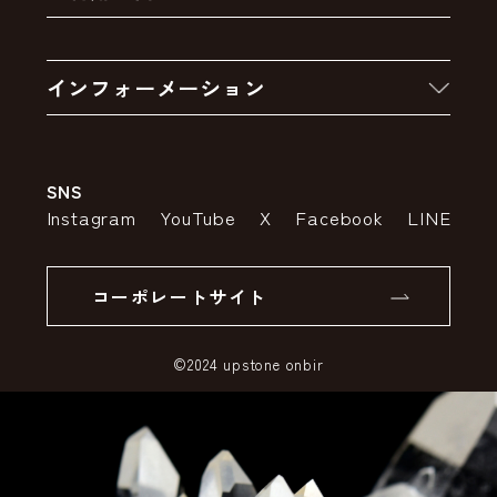
クーポン
お買い物の流れ
卸販売・大量注文
インフォーメーション
お支払いについて
アウトレットセール
会社案内
送料・配送について
SNS
特定商取引法の表示
ポイントについて
Instagram
YouTube
X
Facebook
LINE
個人情報の取り扱いについて
返品について
コーポレートサイト
SSLサーバー証明書とは
©2024 upstone onbir