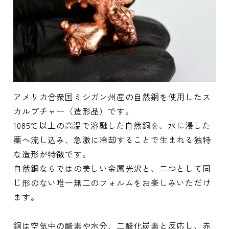
アメリカ合衆国ミシガン州産の自然銅を使用したス
カルプチャー（造形品）です。
1085℃以上の高温で溶融した自然銅を、水に浸した
藁へ流し込み、急激に冷却することで生まれる独特
な造形が特徴です。
自然銅ならではの美しい金属光沢と、二つとして同
じ形のない唯一無二のフォルムをお楽しみいただけ
ます。
銅は空気中の酸素や水分、二酸化炭素と反応し、赤