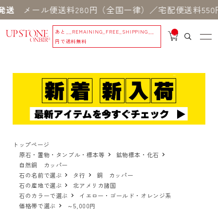
メール便送料280円（全国一律）／宅配便送料550円 
あと
__REMAINING_FREE_SHIPPING__
__
IT
円で送料無料
M
_C
N
T_
_
トップページ
原石・置物・タンブル・標本等
鉱物標本・化石
自然銅 カッパー
石の名前で選ぶ
タ行
銅 カッパー
石の産地で選ぶ
北アメリカ諸国
石のカラーで選ぶ
イエロー・ゴールド・オレンジ系
価格帯で選ぶ
～5,000円