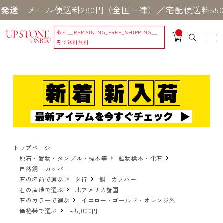
送
メール便送料280円（全国一律）／宅配便送料550円
あと
__REMAINING_FREE_SHIPPING__
__
IT
円で送料無料
M
_C
N
T_
_
トップページ
原石・置物・タンブル・標本等
鉱物標本・化石
自然銅 カッパー
石の名前で選ぶ
タ行
銅 カッパー
石の産地で選ぶ
北アメリカ諸国
石のカラーで選ぶ
イエロー・ゴールド・オレンジ系
価格帯で選ぶ
～5,000円