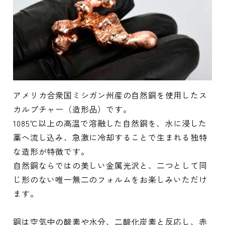
アメリカ合衆国ミシガン州産の自然銅を使用したス
カルプチャー（造形品）です。
1085℃以上の高温で溶融した自然銅を、水に浸した
藁へ流し込み、急激に冷却することで生まれる独特
な造形が特徴です。
自然銅ならではの美しい金属光沢と、二つとして同
じ形のない唯一無二のフォルムをお楽しみいただけ
ます。
銅は空気中の酸素や水分、二酸化炭素と反応し、赤