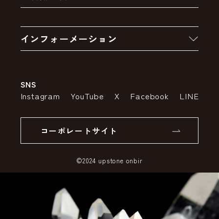
クーポン
お買い物の流れ
卸販売・大量注文
インフォーメーション
お支払いについて
アウトレットセール
会社案内
送料・配送について
SNS
特定商取引法の表示
ポイントについて
Instagram
YouTube
X
Facebook
LINE
個人情報の取り扱いについて
返品について
コーポレートサイト
SSLサーバー証明書とは
©2024 upstone onbir