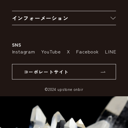
お買い物の流れ
卸販売・大量注文
インフォーメーション
お支払いについて
アウトレットセール
会社案内
送料・配送について
SNS
特定商取引法の表示
ポイントについて
Instagram
YouTube
X
Facebook
LINE
個人情報の取り扱いについて
返品について
コーポレートサイト
SSLサーバー証明書とは
©2024 upstone onbir