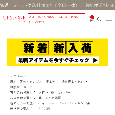
メール便送料280円（全国一律）／宅配便送料550円
あと
__REMAINING_FREE_SHIPPING__
__
IT
円で送料無料
M
_C
N
T_
_
トップページ
原石・置物・タンブル・標本等
鉱物標本・化石
自然銅 カッパー
石の名前で選ぶ
タ行
銅 カッパー
石の産地で選ぶ
北アメリカ諸国
石のカラーで選ぶ
イエロー・ゴールド・オレンジ系
価格帯で選ぶ
～5,000円