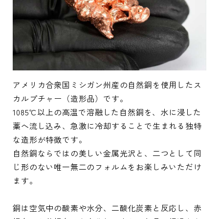
アメリカ合衆国ミシガン州産の自然銅を使用したス
カルプチャー（造形品）です。
1085℃以上の高温で溶融した自然銅を、水に浸した
藁へ流し込み、急激に冷却することで生まれる独特
な造形が特徴です。
自然銅ならではの美しい金属光沢と、二つとして同
じ形のない唯一無二のフォルムをお楽しみいただけ
ます。
銅は空気中の酸素や水分、二酸化炭素と反応し、赤