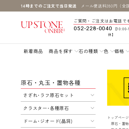
14時までのご注文で当日発送
メール便送料280円（全
ご質問・ご注文はお電話で
052-228-0040
【10:00-
休】
新着商品
商品を探す
石の種類
色
価格
原石・丸玉・置物各種
さざれ･ラフ原石セット
クラスター･各種原石
トップページ
ドーム･ジオード(晶洞)
原石・置