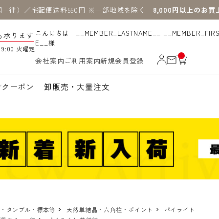
国一律）／宅配便送料550円 ※一部地域を除く
8,000円以上のお
こんにちは __MEMBER_LASTNAME__ __MEMBER_FIR
も承ります
E__様
19:00 火曜定
__
会社案内
ご利用案内
新規会員登録
IT
M
_C
N
クーポン
卸販売・大量注文
T_
_
物・タンブル・標本等
天然単結晶・六角柱・ポイント
パイライト