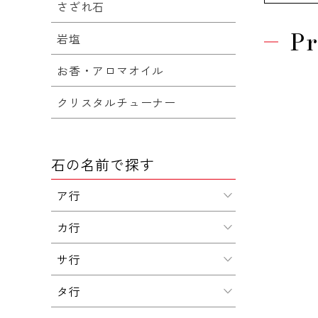
さざれ石
Pr
岩塩
お香・アロマオイル
クリスタルチューナー
石の名前で探す
ア行
カ行
サ行
タ行