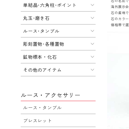
石の名前
単結晶･六角柱･ポイント
海外展示会
石の産地
丸玉･磨き石
石のカラ
価格帯で
ルース･タンブル
彫刻置物･各種置物
鉱物標本・化石
その他のアイテム
ルース・アクセサリー
ルース・タンブル
ブレスレット