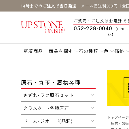
14時までのご注文で当日発送
メール便送料280円（全
ご質問・ご注文はお電話で
052-228-0040
【10:00-
休】
新着商品
商品を探す
石の種類
色
価格
原石・丸玉・置物各種
さざれ･ラフ原石セット
クラスター･各種原石
トップページ
ドーム･ジオード(晶洞)
原石・置