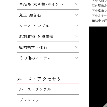
石の名前
単結晶･六角柱･ポイント
海外展示会
石の産地
丸玉･磨き石
石のカラ
価格帯で
ルース･タンブル
彫刻置物･各種置物
鉱物標本・化石
その他のアイテム
ルース・アクセサリー
ルース・タンブル
ブレスレット