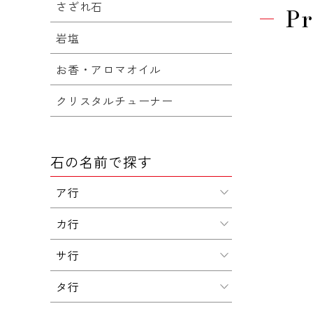
さざれ石
Pr
岩塩
お香・アロマオイル
クリスタルチューナー
石の名前で探す
ア行
カ行
サ行
タ行