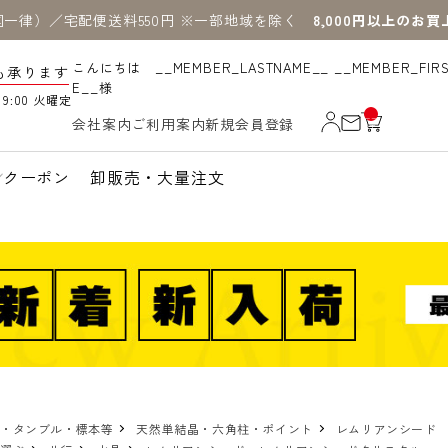
国一律）／宅配便送料550円 ※一部地域を除く
8,000円以上のお
こんにちは __MEMBER_LASTNAME__ __MEMBER_FIR
も承ります
E__様
19:00 火曜定
__
会社案内
ご利用案内
新規会員登録
IT
M
_C
N
クーポン
卸販売・大量注文
T_
_
物・タンブル・標本等
天然単結晶・六角柱・ポイント
レムリアンシード