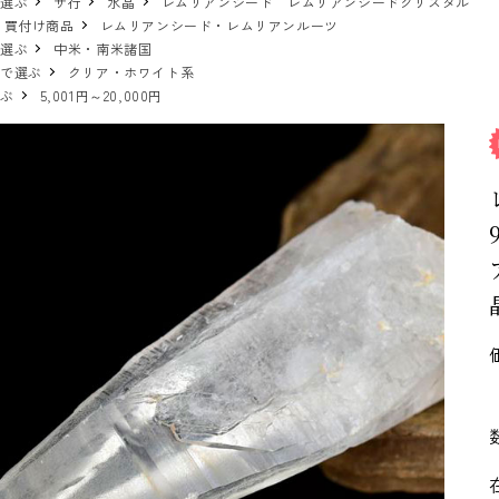
で選ぶ
サ行
水晶
レムリアンシード レムリアンシードクリスタル
 買付け商品
レムリアンシード・レムリアンルーツ
で選ぶ
中米・南米諸国
ーで選ぶ
クリア・ホワイト系
選ぶ
5,001円～20,000円