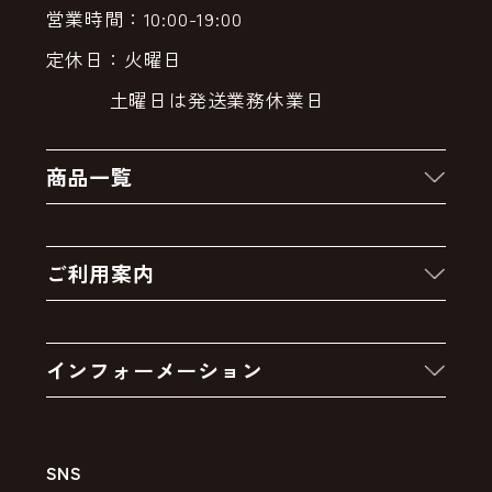
営業時間：10:00-19:00
定休日：火曜日
土曜日は発送業務休業日
商品一覧
新着商品
ご利用案内
クーポン
お買い物の流れ
卸販売・大量注文
インフォーメーション
お支払いについて
アウトレットセール
会社案内
送料・配送について
SNS
特定商取引法の表示
ポイントについて