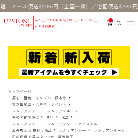
ル便送料280円（全国一律）／宅配便送料550円 ※
あと
__REMAINING_FREE_SHIPPING__
__
IT
円で送料無料
M
_C
N
T_
_
トップページ
原石・置物・タンブル・標本等
天然単結晶・六角柱・ポイント
レムリアンシード レムリアンルーツ
石の名前で選ぶ
サ行
水晶
レムリアンシード レムリアンシードクリスタル
海外展示会 買付け商品
レムリアンシード・レムリアンルーツ
石の産地で選ぶ
中米・南米諸国