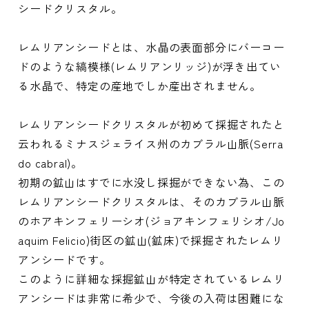
シードクリスタル。
レムリアンシードとは、水晶の表面部分にバーコー
ドのような縞模様(レムリアンリッジ)が浮き出てい
る水晶で、特定の産地でしか産出されません。
レムリアンシードクリスタルが初めて採掘されたと
云われるミナスジェライス州のカブラル山脈(Serra
do cabral)。
初期の鉱山はすでに水没し採掘ができない為、この
レムリアンシードクリスタルは、そのカブラル山脈
のホアキンフェリーシオ(ジョアキンフェリシオ/Jo
aquim Felicio)街区の鉱山(鉱床)で採掘されたレムリ
アンシードです。
このように詳細な採掘鉱山が特定されているレムリ
アンシードは非常に希少で、今後の入荷は困難にな