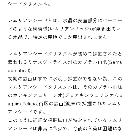
シードクリスタル。
レムリアンシードとは、水晶の表面部分にバーコー
ドのような縞模様(レムリアンリッジ)が浮き出てい
る水晶で、特定の産地でしか産出されません。
レムリアンシードクリスタルが初めて採掘されたと
云われるミナスジェライス州のカブラル山脈(Serra
do cabral)。
初期の鉱山はすでに水没し採掘ができない為、この
レムリアンシードクリスタルは、そのカブラル山脈
のホアキンフェリーシオ(ジョアキンフェリシオ/Jo
aquim Felicio)街区の鉱山(鉱床)で採掘されたレムリ
アンシードです。
このように詳細な採掘鉱山が特定されているレムリ
アンシードは非常に希少で、今後の入荷は困難にな