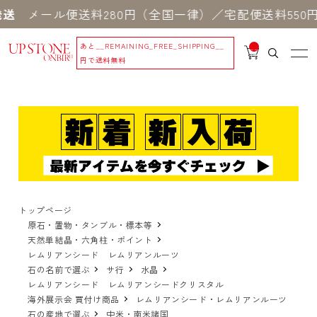
ル便送料280円（全国一律）／宅配便送料550円 ※
あと
__REMAINING_FREE_SHIPPING__
__
IT
円で送料無料
M
_C
N
T_
_
トップページ
原石・置物・タンブル・標本等
天然単結晶・六角柱・ポイント
レムリアンシード レムリアンルーツ
石の名前で選ぶ
サ行
水晶
レムリアンシード レムリアンシードクリスタル
海外展示会 買付け商品
レムリアンシード・レムリアンルーツ
石の産地で選ぶ
中米・南米諸国