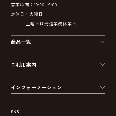
営業時間：10:00-19:00
定休日：火曜日
土曜日は発送業務休業日
商品一覧
新着商品
ご利用案内
クーポン
お買い物の流れ
卸販売・大量注文
インフォーメーション
お支払いについて
アウトレットセール
会社案内
送料・配送について
SNS
特定商取引法の表示
ポイントについて