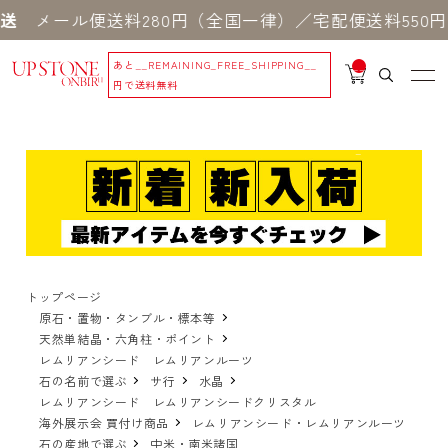
ール便送料280円（全国一律）／宅配便送料550円 
あと
__REMAINING_FREE_SHIPPING__
__
IT
円で送料無料
M
_C
N
T_
_
トップページ
原石・置物・タンブル・標本等
天然単結晶・六角柱・ポイント
レムリアンシード レムリアンルーツ
石の名前で選ぶ
サ行
水晶
レムリアンシード レムリアンシードクリスタル
海外展示会 買付け商品
レムリアンシード・レムリアンルーツ
石の産地で選ぶ
中米・南米諸国