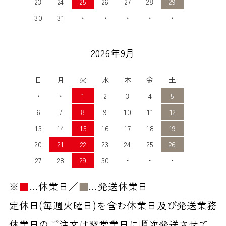
23
24
25
26
27
28
29
30
31
・
・
・
・
・
2026年9月
日
月
火
水
木
金
土
・
・
1
2
3
4
5
6
7
8
9
10
11
12
13
14
15
16
17
18
19
20
21
22
23
24
25
26
27
28
29
30
・
・
・
※
■
…休業日／
■
…発送休業日
定休日(毎週火曜日)を含む休業日及び発送業務
休業日のご注文は翌営業日に順次発送させて