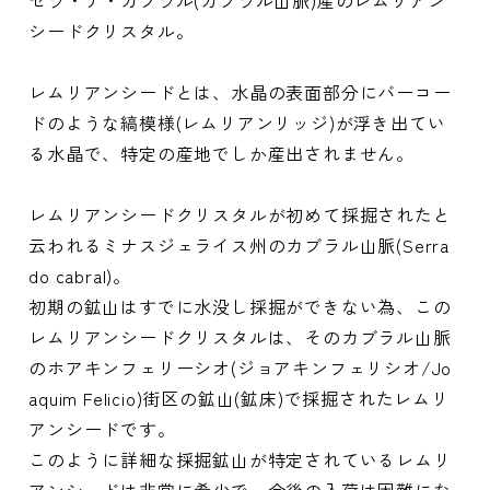
セラ・デ・カブラル(カブラル山脈)産のレムリアン
シードクリスタル。
レムリアンシードとは、水晶の表面部分にバーコー
ドのような縞模様(レムリアンリッジ)が浮き出てい
る水晶で、特定の産地でしか産出されません。
レムリアンシードクリスタルが初めて採掘されたと
云われるミナスジェライス州のカブラル山脈(Serra
do cabral)。
初期の鉱山はすでに水没し採掘ができない為、この
レムリアンシードクリスタルは、そのカブラル山脈
のホアキンフェリーシオ(ジョアキンフェリシオ/Jo
aquim Felicio)街区の鉱山(鉱床)で採掘されたレムリ
アンシードです。
このように詳細な採掘鉱山が特定されているレムリ