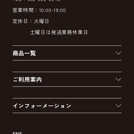
営業時間：10:00-19:00
定休日：火曜日
土曜日は発送業務休業日
商品一覧
新着商品
ご利用案内
クーポン
お買い物の流れ
卸販売・大量注文
インフォーメーション
お支払いについて
アウトレットセール
会社案内
送料・配送について
SNS