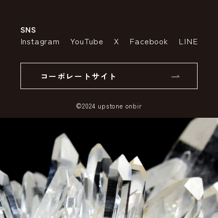
会社案内
送料・配送について
SNS
特定商取引法の表示
ポイントについて
Instagram
YouTube
X
Facebook
LINE
個人情報の取り扱いについて
返品について
コーポレートサイト
SSLサーバー証明書とは
©2024 upstone onbir