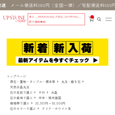
ール便送料280円（全国一律）／宅配便送料550円 
あと
__REMAINING_FREE_SHIPPING__
__
IT
円で送料無料
M
_C
N
T_
_
トップページ
原石・置物・タンブル・標本等
丸玉・磨き石
天然水晶丸玉
石の名前で選ぶ
サ行
水晶
石の産地で選ぶ
中米・南米諸国
価格帯で選ぶ
20,001円～50,000円
石のカラーで選ぶ
クリア・ホワイト系