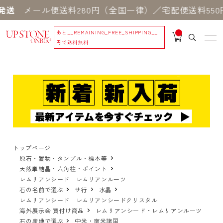
ール便送料280円（全国一律）／宅配便送料550円 
あと
__REMAINING_FREE_SHIPPING__
__
IT
円で送料無料
M
_C
N
T_
_
トップページ
原石・置物・タンブル・標本等
天然単結晶・六角柱・ポイント
レムリアンシード レムリアンルーツ
石の名前で選ぶ
サ行
水晶
レムリアンシード レムリアンシードクリスタル
海外展示会 買付け商品
レムリアンシード・レムリアンルーツ
石の産地で選ぶ
中米・南米諸国