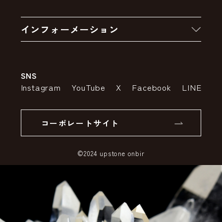
お買い物の流れ
卸販売・大量注文
インフォーメーション
お支払いについて
アウトレットセール
会社案内
送料・配送について
SNS
特定商取引法の表示
ポイントについて
Instagram
YouTube
X
Facebook
LINE
個人情報の取り扱いについて
返品について
コーポレートサイト
SSLサーバー証明書とは
©2024 upstone onbir