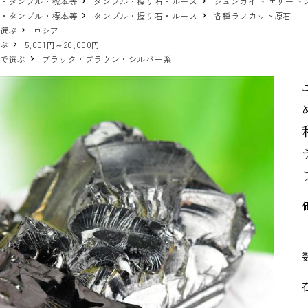
物・タンブル・標本等
タンブル・握り石・ルース
シュンガイト エリート
物・タンブル・標本等
タンブル・握り石・ルース
各種ラフカット原石
で選ぶ
ロシア
選ぶ
5,001円～20,000円
ーで選ぶ
ブラック・ブラウン・シルバー系