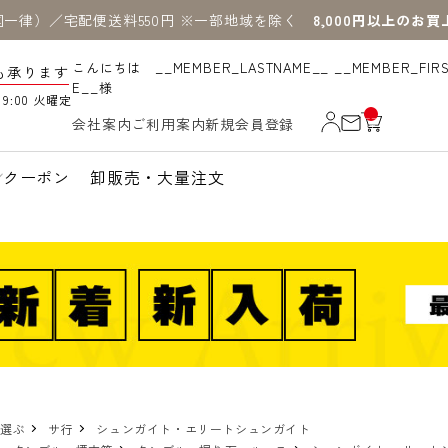
国一律）／宅配便送料550円 ※一部地域を除く
8,000円以上のお
こんにちは __MEMBER_LASTNAME__ __MEMBER_FIR
も承ります
E__様
19:00 火曜定
__
会社案内
ご利用案内
新規会員登録
IT
M
_C
N
クーポン
卸販売・大量注文
T_
_
で選ぶ
サ行
シュンガイト・エリートシュンガイト