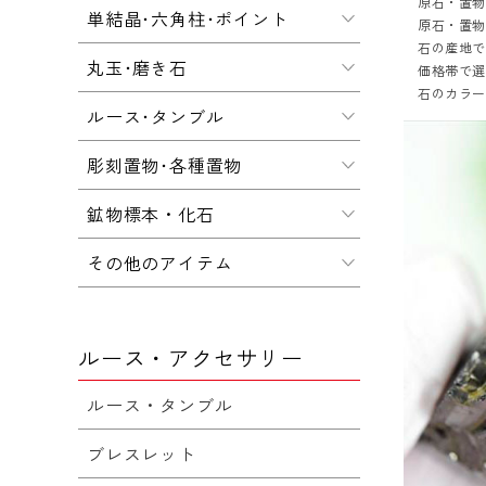
原石・置
単結晶･六角柱･ポイント
原石・置
石の産地
丸玉･磨き石
価格帯で
石のカラ
ルース･タンブル
彫刻置物･各種置物
鉱物標本・化石
その他のアイテム
ルース・アクセサリー
ルース・タンブル
ブレスレット