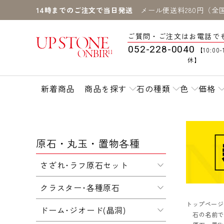
14時までのご注文で当日発送
メール便送料280円（全
ご質問・ご注文はお電話で
052-228-0040
【10:00-
休】
新着商品
商品を探す
石の種類
色
価格
原石・丸玉・置物各種
さざれ･ラフ原石セット
クラスター･各種原石
トップページ
ドーム･ジオード(晶洞)
石の名前