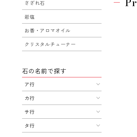
Pr
さざれ石
岩塩
お香・アロマオイル
クリスタルチューナー
石の名前で探す
ア行
カ行
サ行
タ行