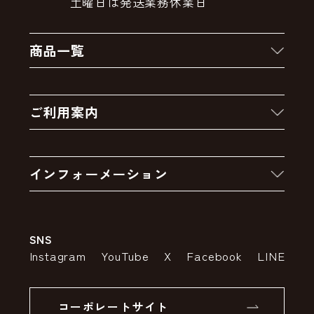
土曜日は発送業務休業日
商品一覧
新着商品
ご利用案内
クーポン
お買い物の流れ
卸販売・大量注文
インフォーメーション
お支払いについて
アウトレットセール
会社案内
送料・配送について
SNS
特定商取引法の表示
ポイントについて
Instagram
YouTube
X
Facebook
LINE
個人情報の取り扱いについて
返品について
コーポレートサイト
SSLサーバー証明書とは