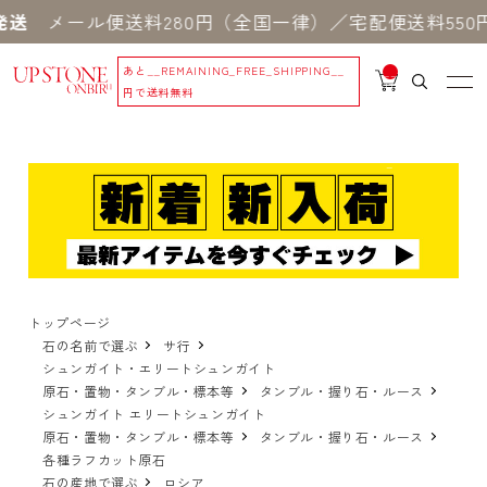
ール便送料280円（全国一律）／宅配便送料550円 ※
あと
__REMAINING_FREE_SHIPPING__
__
IT
円で送料無料
M
_C
N
T_
_
トップページ
石の名前で選ぶ
サ行
シュンガイト・エリートシュンガイト
原石・置物・タンブル・標本等
タンブル・握り石・ルース
シュンガイト エリートシュンガイト
原石・置物・タンブル・標本等
タンブル・握り石・ルース
各種ラフカット原石
石の産地で選ぶ
ロシア