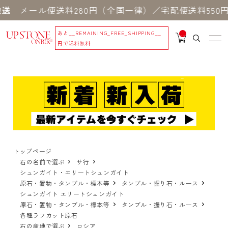
ル便送料280円（全国一律）／宅配便送料550円 ※
あと
__REMAINING_FREE_SHIPPING__
__
IT
円で送料無料
M
_C
N
T_
_
トップページ
石の名前で選ぶ
サ行
シュンガイト・エリートシュンガイト
原石・置物・タンブル・標本等
タンブル・握り石・ルース
シュンガイト エリートシュンガイト
原石・置物・タンブル・標本等
タンブル・握り石・ルース
各種ラフカット原石
石の産地で選ぶ
ロシア