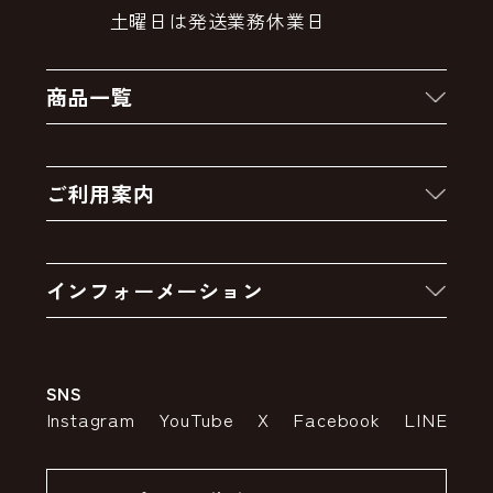
土曜日は発送業務休業日
商品一覧
新着商品
ご利用案内
クーポン
お買い物の流れ
卸販売・大量注文
インフォーメーション
お支払いについて
アウトレットセール
会社案内
送料・配送について
SNS
特定商取引法の表示
ポイントについて
Instagram
YouTube
X
Facebook
LINE
個人情報の取り扱いについて
返品について