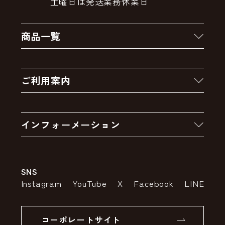
土曜日は発送業務休業日
商品一覧
新着商品
ご利用案内
クーポン
お買い物の流れ
卸販売・大量注文
インフォーメーション
お支払いについて
アウトレットセール
会社案内
送料・配送について
SNS
特定商取引法の表示
ポイントについて
Instagram
YouTube
X
Facebook
LINE
個人情報の取り扱いについて
返品について
コーポレートサイト
SSLサーバー証明書とは