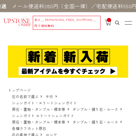
ール便送料280円（全国一律）／宅配便送料550円 ※
あと
__REMAINING_FREE_SHIPPING__
__
IT
円で送料無料
M
_C
N
T_
_
トップページ
石の名前で選ぶ
サ行
シュンガイト・エリートシュンガイト
原石・置物・タンブル・標本等
タンブル・握り石・ルース
シュンガイト エリートシュンガイト
原石・置物・タンブル・標本等
タンブル・握り石・ルース
各種ラフカット原石
石の産地で選ぶ
ロシア