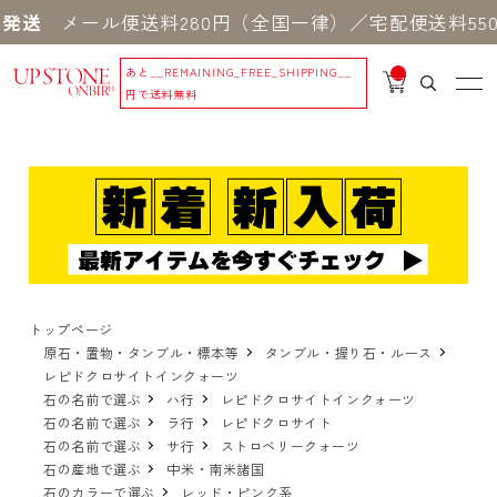
メール便送料280円（全国一律）／宅配便送料550円 
あと
__REMAINING_FREE_SHIPPING__
__
IT
円で送料無料
M
_C
N
T_
_
トップページ
原石・置物・タンブル・標本等
タンブル・握り石・ルース
レピドクロサイトインクォーツ
石の名前で選ぶ
ハ行
レピドクロサイトインクォーツ
石の名前で選ぶ
ラ行
レピドクロサイト
石の名前で選ぶ
サ行
ストロベリークォーツ
石の産地で選ぶ
中米・南米諸国
石のカラーで選ぶ
レッド・ピンク系