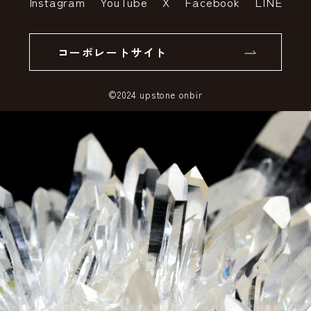
Instagram
YouTube
X
Facebook
LINE
個人情報の取り扱いについて
返品について
コーポレートサイト
SSLサーバー証明書とは
©2024 upstone onbir