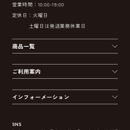
営業時間：10:00-19:00
定休日：火曜日
土曜日は発送業務休業日
商品一覧
新着商品
ご利用案内
クーポン
お買い物の流れ
卸販売・大量注文
インフォーメーション
お支払いについて
アウトレットセール
会社案内
送料・配送について
SNS
特定商取引法の表示
ポイントについて