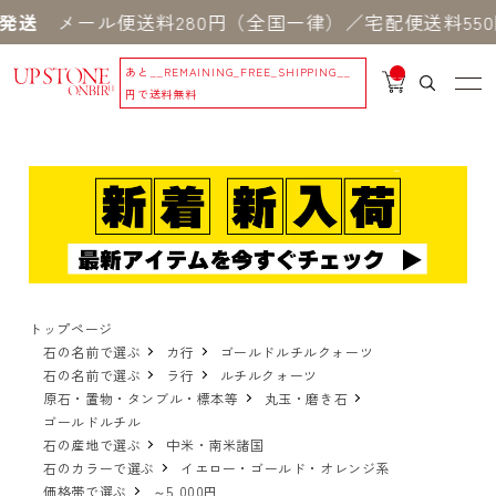
メール便送料280円（全国一律）／宅配便送料550円 
あと
__REMAINING_FREE_SHIPPING__
__
IT
円で送料無料
M
_C
N
T_
_
トップページ
石の名前で選ぶ
カ行
ゴールドルチルクォーツ
石の名前で選ぶ
ラ行
ルチルクォーツ
原石・置物・タンブル・標本等
丸玉・磨き石
ゴールドルチル
石の産地で選ぶ
中米・南米諸国
石のカラーで選ぶ
イエロー・ゴールド・オレンジ系
価格帯で選ぶ
～5,000円