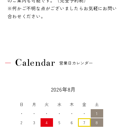
のご案内も可能です。（完全予約制）
※何かご不明な点がございましたらお気軽にお問い
合わせください。
Calendar
営業日カレンダー
2026年8月
日
月
火
水
木
金
土
・
・
・
・
・
・
1
2
3
4
5
6
7
8