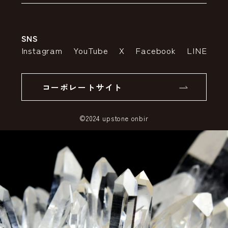
アウトレットセール
会社案内
送料・配送について
SNS
特定商取引法の表示
ポイントについて
Instagram
YouTube
X
Facebook
LINE
個人情報の取り扱いについて
返品について
コーポレートサイト
SSLサーバー証明書とは
©2024 upstone onbir