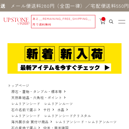
ル便送料280円（全国一律）／宅配便送料550円 ※
あと
__REMAINING_FREE_SHIPPING__
__
IT
円で送料無料
M
_C
N
T_
_
トップページ
原石・置物・タンブル・標本等
天然単結晶・六角柱・ポイント
レムリアンシード レムリアンルーツ
石の名前で選ぶ
サ行
水晶
レムリアンシード レムリアンシードクリスタル
海外展示会 買付け商品
レムリアンシード・レムリアンルーツ
石の産地で選ぶ
中米・南米諸国