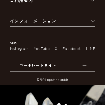
ご利用案内
クーポン
お買い物の流れ
卸販売・大量注文
インフォーメーション
お支払いについて
アウトレットセール
会社案内
送料・配送について
SNS
特定商取引法の表示
ポイントについて
Instagram
YouTube
X
Facebook
LINE
個人情報の取り扱いについて
返品について
コーポレートサイト
SSLサーバー証明書とは
©2024 upstone onbir