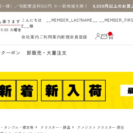
国一律）／宅配便送料550円 ※一部地域を除く
8,000円以上のお
こんにちは __MEMBER_LASTNAME__ __MEMBER_FIR
も承ります
E__様
19:00 火曜定
__
会社案内
ご利用案内
新規会員登録
IT
M
_C
N
クーポン
卸販売・大量注文
T_
_
物・タンブル・標本等
クラスター・群晶
アメジスト クラスター 原石