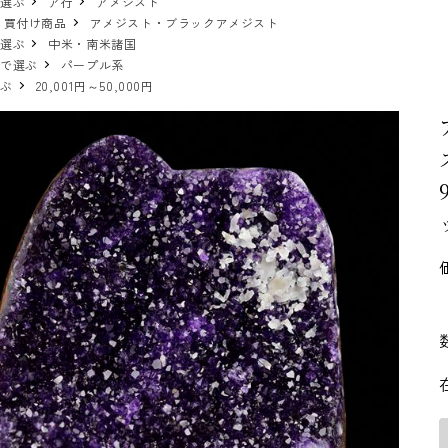
で選ぶ
ア行
アメジスト
 買付け商品
アメジスト・ブラックアメジスト
で選ぶ
中米・南米諸国
ーで選ぶ
パープル系
選ぶ
20,001円～50,000円