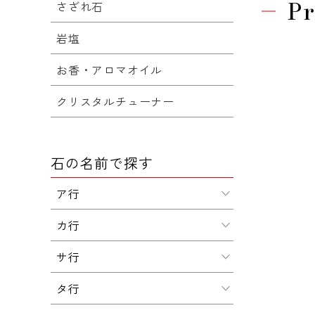
Pr
さざれ石
岩塩
お香・アロマオイル
クリスタルチューナー
石の名前で探す
ア行
カ行
サ行
タ行