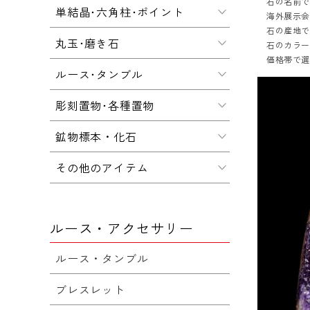
石の名前
単結晶･六角柱･ポイント
海外展示会
石の産地
丸玉･磨き石
石のカラ
価格帯で
ルース･タンブル
彫刻置物･各種置物
鉱物標本・化石
その他のアイテム
ルース・アクセサリー
ルース・タンブル
ブレスレット