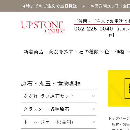
14時までのご注文で当日発送
メール便送料280円（全
ご質問・ご注文はお電話で
052-228-0040
【10:00-
休】
新着商品
商品を探す
石の種類
色
価格
原石・丸玉・置物各種
さざれ･ラフ原石セット
クラスター･各種原石
トップページ
ドーム･ジオード(晶洞)
原石・置