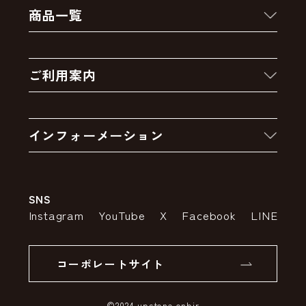
商品一覧
新着商品
ご利用案内
クーポン
お買い物の流れ
卸販売・大量注文
インフォーメーション
お支払いについて
アウトレットセール
会社案内
送料・配送について
SNS
特定商取引法の表示
ポイントについて
Instagram
YouTube
X
Facebook
LINE
個人情報の取り扱いについて
返品について
コーポレートサイト
SSLサーバー証明書とは
©2024 upstone onbir