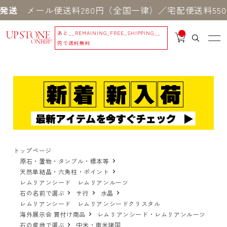
ール便送料280円（全国一律）／宅配便送料550円 
あと
__REMAINING_FREE_SHIPPING__
__
IT
円で送料無料
M
_C
N
T_
_
トップページ
原石・置物・タンブル・標本等
天然単結晶・六角柱・ポイント
レムリアンシード レムリアンルーツ
石の名前で選ぶ
サ行
水晶
レムリアンシード レムリアンシードクリスタル
海外展示会 買付け商品
レムリアンシード・レムリアンルーツ
石の産地で選ぶ
中米・南米諸国