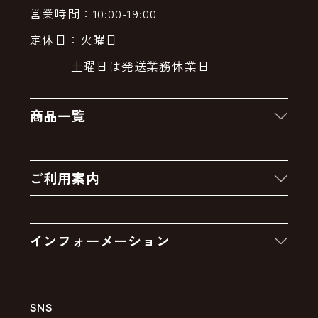
営業時間：10:00-19:00
定休日：火曜日
土曜日は発送業務休業日
商品一覧
新着商品
ご利用案内
クーポン
お買い物の流れ
卸販売・大量注文
インフォーメーション
お支払いについて
アウトレットセール
会社案内
送料・配送について
SNS
特定商取引法の表示
ポイントについて