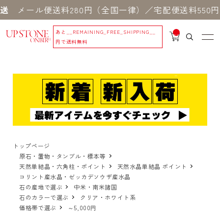
ル便送料280円（全国一律）／宅配便送料550円 ※
あと
__REMAINING_FREE_SHIPPING__
__
IT
円で送料無料
M
_C
N
T_
_
トップページ
原石・置物・タンブル・標本等
天然単結晶・六角柱・ポイント
天然水晶単結晶 ポイント
コリント産水晶・ゼッカデソウザ産水晶
石の産地で選ぶ
中米・南米諸国
石のカラーで選ぶ
クリア・ホワイト系
価格帯で選ぶ
～5,000円