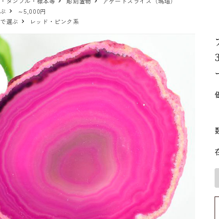
物・タンブル・標本等
彫刻置物
アゲートスライス（瑪瑙）
選ぶ
～5,000円
ーで選ぶ
レッド・ピンク系