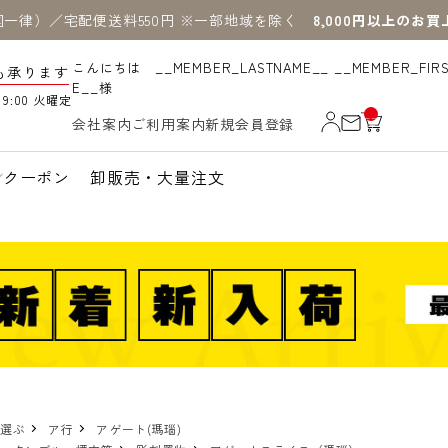
国一律）／宅配便送料550円 ※一部地域を除く
8,000円以上のお
こんにちは __MEMBER_LASTNAME__ __MEMBER_FIR
も承ります
E__様
19:00 火曜定
__
会社案内
ご利用案内
新規会員登録
IT
M
_C
N
クーポン
卸販売・大量注文
T_
_
で選ぶ
ア行
アゲート(瑪瑙)