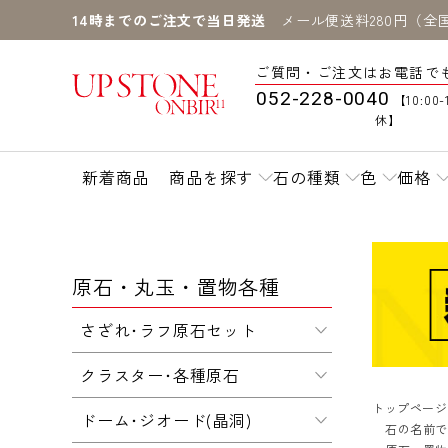
14時までのご注文で当日発送
メール便送料280円（全
ご質問・ご注文はお電話で
052-228-0040
【10:00-
休】
新着商品
商品を探す
石の種類
色
価格
原石・丸玉・置物各種
さざれ･ラフ原石セット
クラスター･各種原石
トップページ
ドーム･ジオード(晶洞)
石の名前