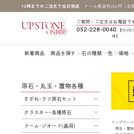
14時までのご注文で当日発送
メール便送料280円（全
ご質問・ご注文はお電話で
052-228-0040
【10:00-
休】
新着商品
商品を探す
石の種類
色
価格
原石・丸玉・置物各種
さざれ･ラフ原石セット
クラスター･各種原石
トップページ
ドーム･ジオード(晶洞)
原石・置