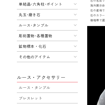
石の名前
単結晶･六角柱･ポイント
海外展示会
石の産地
丸玉･磨き石
石のカラ
価格帯で
ルース･タンブル
彫刻置物･各種置物
鉱物標本・化石
その他のアイテム
ルース・アクセサリー
ルース・タンブル
ブレスレット