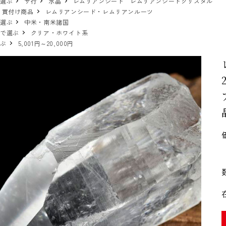
で選ぶ
サ行
水晶
レムリアンシード レムリアンシードクリスタル
 買付け商品
レムリアンシード・レムリアンルーツ
で選ぶ
中米・南米諸国
ーで選ぶ
クリア・ホワイト系
選ぶ
5,001円～20,000円