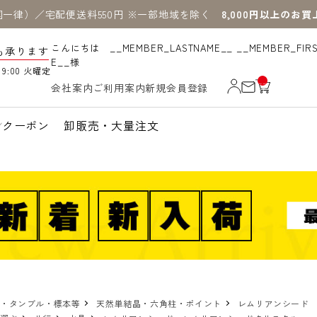
国一律）／宅配便送料550円 ※一部地域を除く
8,000円以上のお
こんにちは __MEMBER_LASTNAME__ __MEMBER_FIR
も承ります
E__様
19:00 火曜定
__
会社案内
ご利用案内
新規会員登録
IT
M
_C
N
クーポン
卸販売・大量注文
T_
_
物・タンブル・標本等
天然単結晶・六角柱・ポイント
レムリアンシード