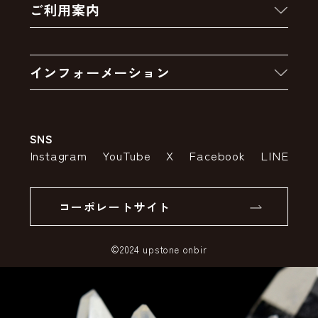
ご利用案内
クーポン
お買い物の流れ
卸販売・大量注文
インフォーメーション
お支払いについて
アウトレットセール
会社案内
送料・配送について
SNS
特定商取引法の表示
ポイントについて
Instagram
YouTube
X
Facebook
LINE
個人情報の取り扱いについて
返品について
コーポレートサイト
SSLサーバー証明書とは
©2024 upstone onbir