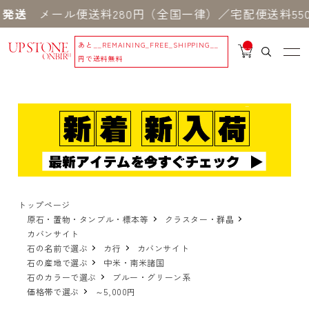
メール便送料280円（全国一律）／宅配便送料550円
あと
__REMAINING_FREE_SHIPPING__
__
IT
円で送料無料
M
_C
N
T_
_
トップページ
原石・置物・タンブル・標本等
クラスター・群晶
カバンサイト
石の名前で選ぶ
カ行
カバンサイト
石の産地で選ぶ
中米・南米諸国
石のカラーで選ぶ
ブルー・グリーン系
価格帯で選ぶ
～5,000円