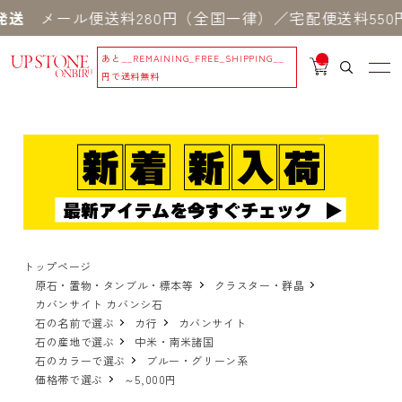
メール便送料280円（全国一律）／宅配便送料550円 
あと
__REMAINING_FREE_SHIPPING__
__
IT
円で送料無料
M
_C
N
T_
_
トップページ
原石・置物・タンブル・標本等
クラスター・群晶
カバンサイト カバンシ石
石の名前で選ぶ
カ行
カバンサイト
石の産地で選ぶ
中米・南米諸国
石のカラーで選ぶ
ブルー・グリーン系
価格帯で選ぶ
～5,000円