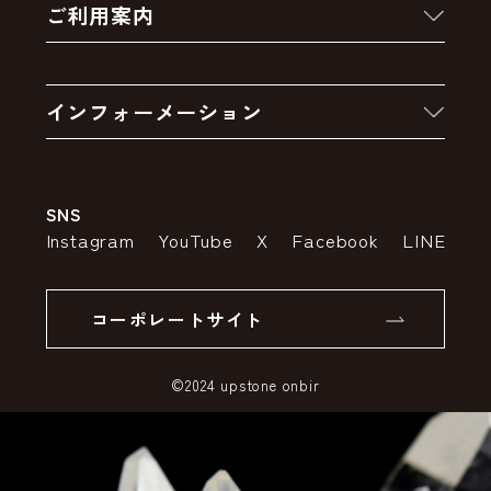
ご利用案内
クーポン
お買い物の流れ
卸販売・大量注文
インフォーメーション
お支払いについて
アウトレットセール
会社案内
送料・配送について
SNS
特定商取引法の表示
ポイントについて
Instagram
YouTube
X
Facebook
LINE
個人情報の取り扱いについて
返品について
コーポレートサイト
SSLサーバー証明書とは
©2024 upstone onbir