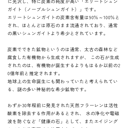
に光沢し、特に炭素の純度が高い「エリートシュン
ガイト（ノーブルシュンガイト）」です。
エリートシュンガイトの炭素含有量は90％～100％と
され、ほとんどは原石のまま流通されており、通常
の黒いシュンガイトより希少とされています。
炭素でできた鉱物というのは通常、太古の森林など
腐食した有機物から生成されますが、 この石が生成
されたのは、有機物が誕生するよりもはるか以前の2
0億年前と推定されます。
地球上の生命誕生にも関わっていたと考えられてい
る、謎の多い神秘的な希少鉱物です。
わずか30年程前に発見された天然フラーレンは活性
酸素を除去する作用があるとされ、 水の浄化や電磁
波を防ぐなど「健康の石」として、またエイジング