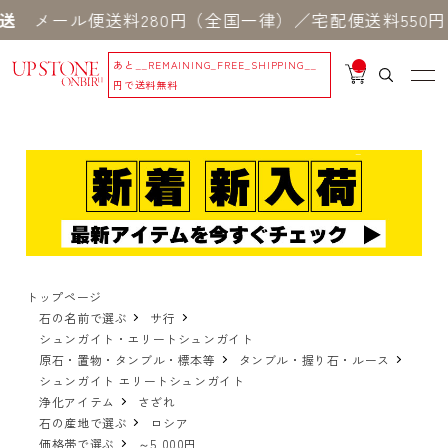
ル便送料280円（全国一律）／宅配便送料550円 ※
あと
__REMAINING_FREE_SHIPPING__
__
IT
円で送料無料
M
_C
N
T_
_
トップページ
石の名前で選ぶ
サ行
シュンガイト・エリートシュンガイト
原石・置物・タンブル・標本等
タンブル・握り石・ルース
シュンガイト エリートシュンガイト
浄化アイテム
さざれ
石の産地で選ぶ
ロシア
価格帯で選ぶ
～5,000円