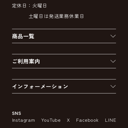
定休日：火曜日
土曜日は発送業務休業日
商品一覧
新着商品
ご利用案内
クーポン
お買い物の流れ
卸販売・大量注文
インフォーメーション
お支払いについて
アウトレットセール
会社案内
送料・配送について
SNS
特定商取引法の表示
ポイントについて
Instagram
YouTube
X
Facebook
LINE