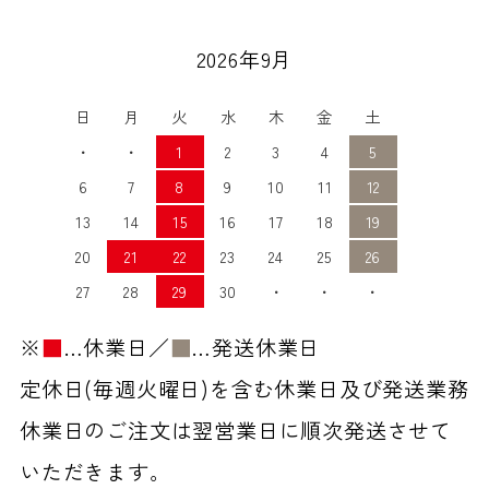
2026年9月
日
月
火
水
木
金
土
・
・
1
2
3
4
5
6
7
8
9
10
11
12
13
14
15
16
17
18
19
20
21
22
23
24
25
26
27
28
29
30
・
・
・
※
■
…休業日／
■
…発送休業日
定休日(毎週火曜日)を含む休業日及び発送業務
休業日のご注文は翌営業日に順次発送させて
いただきます。