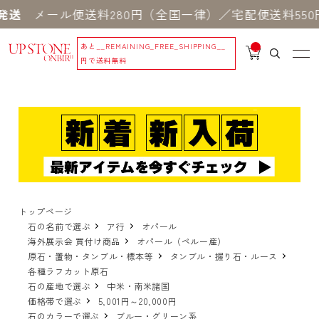
ール便送料280円（全国一律）／宅配便送料550円 
あと
__REMAINING_FREE_SHIPPING__
__
IT
円で送料無料
M
_C
N
T_
_
トップページ
石の名前で選ぶ
ア行
オパール
海外展示会 買付け商品
オパール（ペルー産）
原石・置物・タンブル・標本等
タンブル・握り石・ルース
各種ラフカット原石
石の産地で選ぶ
中米・南米諸国
価格帯で選ぶ
5,001円～20,000円
石のカラーで選ぶ
ブルー・グリーン系