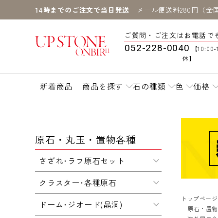
14時までのご注文で当日発送
メール便送料280円（全
ご質問・ご注文はお電話で
052-228-0040
【10:00-
休】
新着商品
商品を探す
石の種類
色
価格
原石・丸玉・置物各種
さざれ･ラフ原石セット
クラスター･各種原石
トップページ
ドーム･ジオード(晶洞)
原石・置