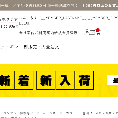
国一律）／宅配便送料550円 ※一部地域を除く
8,000円以上のお
こんにちは __MEMBER_LASTNAME__ __MEMBER_FIR
も承ります
E__様
19:00 火曜定
__
会社案内
ご利用案内
新規会員登録
IT
M
_C
N
クーポン
卸販売・大量注文
T_
_
物・タンブル・標本等
ドーム・ジオード・カペーラ・晶洞
メキシコ産ジ