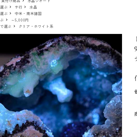
 買付け商品
水晶ジオード
で選ぶ
サ行
水晶
で選ぶ
中米・南米諸国
選ぶ
～5,000円
ーで選ぶ
クリア・ホワイト系