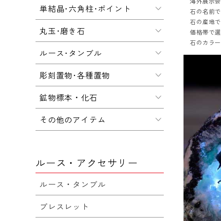
海外展示会
単結晶･六角柱･ポイント
石の名前
石の産地
丸玉･磨き石
価格帯で
石のカラ
ルース･タンブル
彫刻置物･各種置物
鉱物標本・化石
その他のアイテム
ルース・アクセサリー
ルース・タンブル
ブレスレット