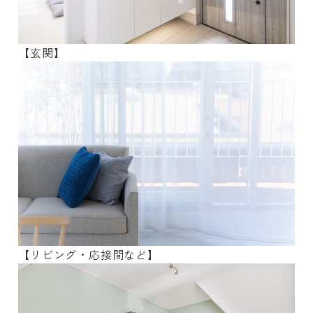
【玄関】
【リビング・応接間など】