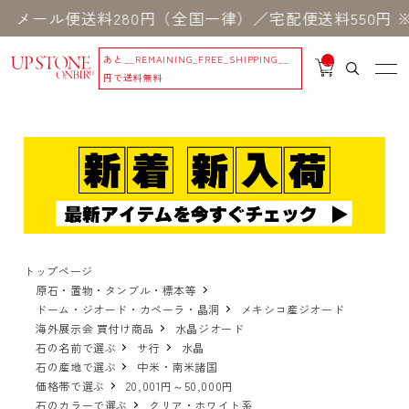
便送料280円（全国一律）／宅配便送料550円 ※一
あと
__REMAINING_FREE_SHIPPING__
__
IT
円で送料無料
M
_C
N
T_
_
トップページ
原石・置物・タンブル・標本等
ドーム・ジオード・カペーラ・晶洞
メキシコ産ジオード
海外展示会 買付け商品
水晶ジオード
石の名前で選ぶ
サ行
水晶
石の産地で選ぶ
中米・南米諸国
価格帯で選ぶ
20,001円～50,000円
石のカラーで選ぶ
クリア・ホワイト系