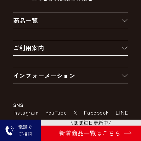
商品一覧
新着商品
ご利用案内
クーポン
お買い物の流れ
卸販売・大量注文
インフォーメーション
お支払いについて
アウトレットセール
会社案内
送料・配送について
SNS
特定商取引法の表示
ポイントについて
Instagram
YouTube
X
Facebook
LINE
個人情報の取り扱いについて
返品について
コーポレートサイト
SSLサーバー証明書とは