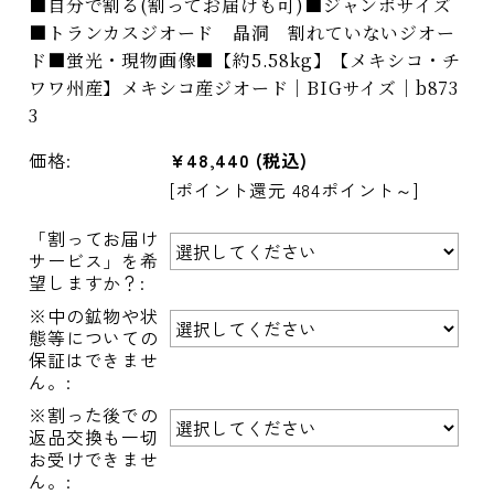
■自分で割る(割ってお届けも可)■ジャンボサイズ
■トランカスジオード 晶洞 割れていないジオー
ド■蛍光・現物画像■【約5.58kg】【メキシコ・チ
ワワ州産】メキシコ産ジオード｜BIGサイズ｜b873
3
価格:
¥48,440
(税込)
[ポイント還元 484ポイント～]
「割ってお届け
サービス」を希
望しますか？:
※中の鉱物や状
態等についての
保証はできませ
ん。:
※割った後での
返品交換も一切
お受けできませ
ん。: