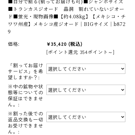
■自分で割る(割ってお届けも可)■ジャンボサイズ
■トランカスジオード 晶洞 割れていないジオー
ド■蛍光・現物画像■【約4.08kg】【メキシコ・チ
ワワ州産】メキシコ産ジオード｜BIGサイズ｜b872
9
価格:
¥35,420
(税込)
[ポイント還元 354ポイント～]
「割ってお届け
サービス」を希
望しますか？:
※中の鉱物や状
態等についての
保証はできませ
ん。:
※割った後での
返品交換も一切
お受けできませ
ん。: