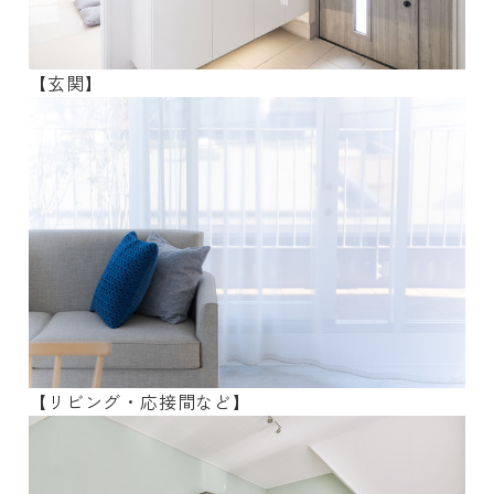
【玄関】
【リビング・応接間など】