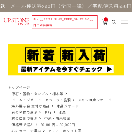
ル便送料280円（全国一律）／宅配便送料550円 ※
あと
__REMAINING_FREE_SHIPPING__
__
IT
円で送料無料
M
_C
N
T_
_
トップページ
原石・置物・タンブル・標本等
ドーム・ジオード・カペーラ・晶洞
メキシコ産ジオード
海外展示会 買付け商品
水晶ジオード
石の名前で選ぶ
サ行
水晶
石の産地で選ぶ
中米・南米諸国
価格帯で選ぶ
20,001円～50,000円
石のカラーで選ぶ
クリア・ホワイト系