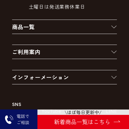
土曜日は発送業務休業日
商品一覧
新着商品
ご利用案内
クーポン
お買い物の流れ
卸販売・大量注文
インフォーメーション
お支払いについて
アウトレットセール
会社案内
送料・配送について
SNS
特定商取引法の表示
ポイントについて
Instagram
YouTube
X
Facebook
LINE
個人情報の取り扱いについて
返品について