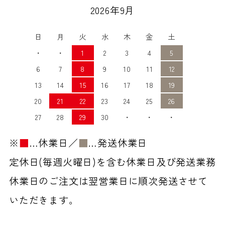
2026年9月
日
月
火
水
木
金
土
・
・
1
2
3
4
5
6
7
8
9
10
11
12
13
14
15
16
17
18
19
20
21
22
23
24
25
26
27
28
29
30
・
・
・
※
■
…休業日／
■
…発送休業日
定休日(毎週火曜日)を含む休業日及び発送業務
休業日のご注文は翌営業日に順次発送させて
いただきます。