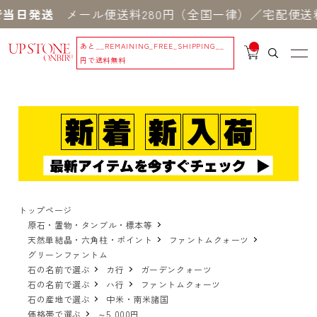
当日発送
メール便送料280円（全国一律）／宅配便送料
あと
__REMAINING_FREE_SHIPPING__
__
IT
円で送料無料
M
_C
N
T_
_
トップページ
原石・置物・タンブル・標本等
天然単結晶・六角柱・ポイント
ファントムクォーツ
グリーンファントム
石の名前で選ぶ
カ行
ガーデンクォーツ
石の名前で選ぶ
ハ行
ファントムクォーツ
石の産地で選ぶ
中米・南米諸国
価格帯で選ぶ
～5,000円