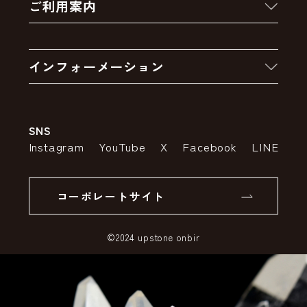
ご利用案内
クーポン
お買い物の流れ
卸販売・大量注文
インフォーメーション
お支払いについて
アウトレットセール
会社案内
送料・配送について
SNS
特定商取引法の表示
ポイントについて
Instagram
YouTube
X
Facebook
LINE
個人情報の取り扱いについて
返品について
コーポレートサイト
SSLサーバー証明書とは
©2024 upstone onbir