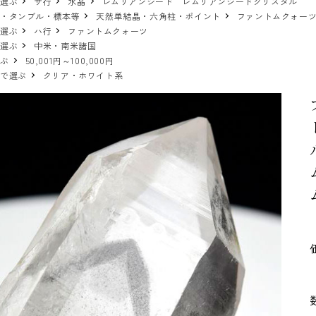
で選ぶ
サ行
水晶
レムリアンシード レムリアンシードクリスタル
物・タンブル・標本等
天然単結晶・六角柱・ポイント
ファントムクォー
で選ぶ
ハ行
ファントムクォーツ
で選ぶ
中米・南米諸国
選ぶ
50,001円～100,000円
ーで選ぶ
クリア・ホワイト系