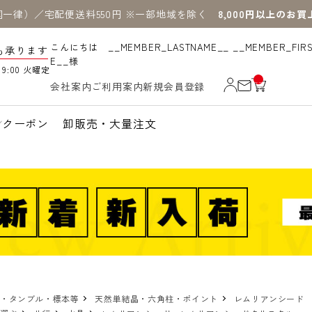
国一律）／宅配便送料550円 ※一部地域を除く
8,000円以上のお
こんにちは __MEMBER_LASTNAME__ __MEMBER_FIR
も承ります
E__様
19:00 火曜定
__
会社案内
ご利用案内
新規会員登録
IT
M
_C
N
クーポン
卸販売・大量注文
T_
_
物・タンブル・標本等
天然単結晶・六角柱・ポイント
レムリアンシード