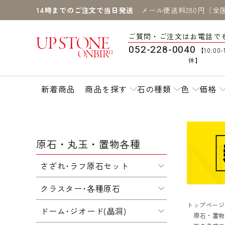
14時までのご注文で当日発送
メール便送料280円（全
ご質問・ご注文はお電話で
052-228-0040
【10:00-
休】
新着商品
商品を探す
石の種類
色
価格
原石・丸玉・置物各種
さざれ･ラフ原石セット
クラスター･各種原石
トップページ
ドーム･ジオード(晶洞)
原石・置