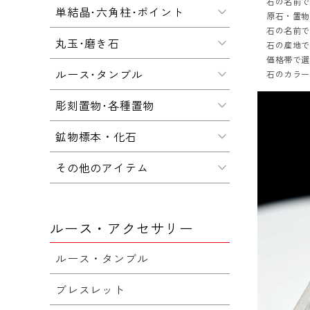
石の名前
単結晶･六角柱･ポイント
原石・置
石の名前
丸玉･磨き石
石の産地
価格帯で
ルース･タンブル
石のカラ
彫刻置物･各種置物
鉱物標本・化石
その他のアイテム
ルース・アクセサリー
ルース・タンブル
ブレスレット