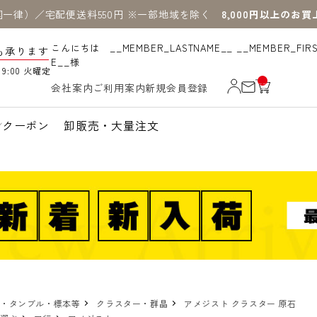
国一律）／宅配便送料550円 ※一部地域を除く
8,000円以上のお
こんにちは __MEMBER_LASTNAME__ __MEMBER_FIR
も承ります
E__様
19:00 火曜定
__
会社案内
ご利用案内
新規会員登録
IT
M
_C
N
クーポン
卸販売・大量注文
T_
_
物・タンブル・標本等
クラスター・群晶
アメジスト クラスター 原石