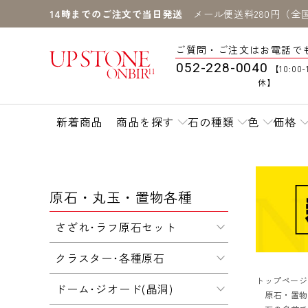
14時までのご注文で当日発送
メール便送料280円（全
ご質問・ご注文はお電話で
052-228-0040
【10:00-
休】
新着商品
商品を探す
石の種類
色
価格
原石・丸玉・置物各種
さざれ･ラフ原石セット
クラスター･各種原石
トップページ
ドーム･ジオード(晶洞)
原石・置