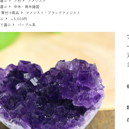
で選ぶ
ア行
アメジスト
で選ぶ
中米・南米諸国
 買付け商品
アメジスト・ブラックアメジスト
選ぶ
～5,000円
ーで選ぶ
パープル系