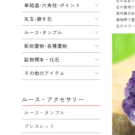
石の名前
単結晶･六角柱･ポイント
石の産地
海外展示会
丸玉･磨き石
価格帯で
石のカラ
ルース･タンブル
彫刻置物･各種置物
鉱物標本・化石
その他のアイテム
ルース・アクセサリー
ルース・タンブル
ブレスレット