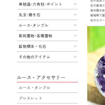
石の名前
単結晶･六角柱･ポイント
石の産地
海外展示会
丸玉･磨き石
価格帯で
石のカラ
ルース･タンブル
彫刻置物･各種置物
鉱物標本・化石
その他のアイテム
ルース・アクセサリー
ルース・タンブル
ブレスレット