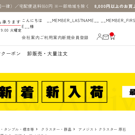
国一律）／宅配便送料550円 ※一部地域を除く
8,000円以上のお
こんにちは __MEMBER_LASTNAME__ __MEMBER_FIR
も承ります
E__様
19:00 火曜定
__
会社案内
ご利用案内
新規会員登録
IT
M
_C
N
クーポン
卸販売・大量注文
T_
_
物・タンブル・標本等
クラスター・群晶
アメジスト クラスター 原石