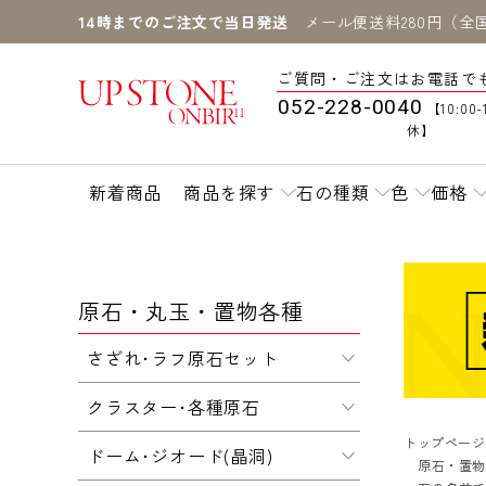
14時までのご注文で当日発送
メール便送料280円（全
ご質問・ご注文はお電話で
052-228-0040
【10:00-
休】
新着商品
商品を探す
石の種類
色
価格
原石・丸玉・置物各種
さざれ･ラフ原石セット
クラスター･各種原石
トップページ
ドーム･ジオード(晶洞)
原石・置