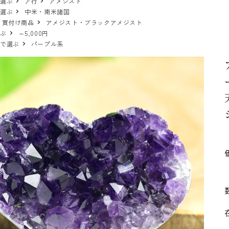
で選ぶ
ア行
アメジスト
で選ぶ
中米・南米諸国
 買付け商品
アメジスト・ブラックアメジスト
選ぶ
～5,000円
ーで選ぶ
パープル系