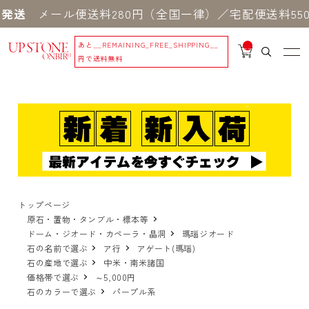
メール便送料280円（全国一律）／宅配便送料550円
あと
__REMAINING_FREE_SHIPPING__
__
IT
円で送料無料
M
_C
N
T_
_
トップページ
原石・置物・タンブル・標本等
ドーム・ジオード・カペーラ・晶洞
瑪瑙ジオード
石の名前で選ぶ
ア行
アゲート(瑪瑙)
石の産地で選ぶ
中米・南米諸国
価格帯で選ぶ
～5,000円
石のカラーで選ぶ
パープル系