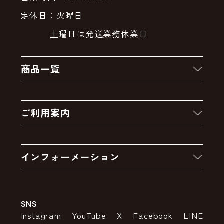
定休日：火曜日
土曜日は発送業務休業日
商品一覧
新着商品
ご利用案内
クーポン
お買い物の流れ
卸販売・大量注文
インフォーメーション
お支払いについて
アウトレットセール
会社案内
送料・配送について
SNS
特定商取引法の表示
ポイントについて
Instagram
YouTube
X
Facebook
LINE