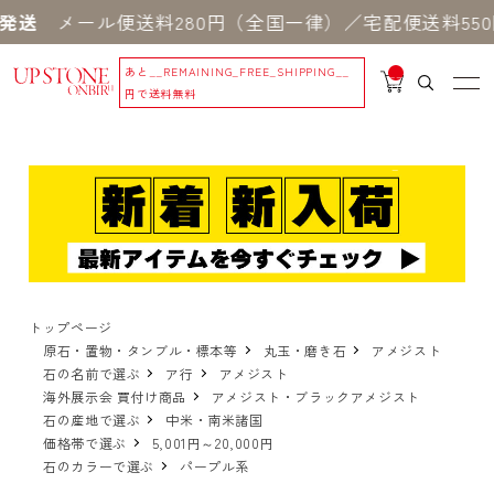
メール便送料280円（全国一律）／宅配便送料550円
あと
__REMAINING_FREE_SHIPPING__
__
IT
円で送料無料
M
_C
N
T_
_
トップページ
原石・置物・タンブル・標本等
丸玉・磨き石
アメジスト
石の名前で選ぶ
ア行
アメジスト
海外展示会 買付け商品
アメジスト・ブラックアメジスト
石の産地で選ぶ
中米・南米諸国
価格帯で選ぶ
5,001円～20,000円
石のカラーで選ぶ
パープル系