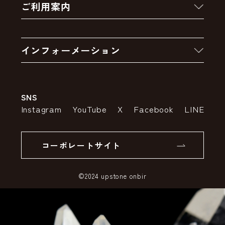
ご利用案内
クーポン
お買い物の流れ
卸販売・大量注文
インフォーメーション
お支払いについて
アウトレットセール
会社案内
送料・配送について
SNS
特定商取引法の表示
ポイントについて
Instagram
YouTube
X
Facebook
LINE
個人情報の取り扱いについて
返品について
コーポレートサイト
SSLサーバー証明書とは
©2024 upstone onbir