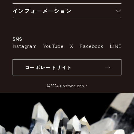
お買い物の流れ
卸販売・大量注文
インフォーメーション
お支払いについて
アウトレットセール
会社案内
送料・配送について
SNS
特定商取引法の表示
ポイントについて
Instagram
YouTube
X
Facebook
LINE
個人情報の取り扱いについて
返品について
コーポレートサイト
SSLサーバー証明書とは
©2024 upstone onbir