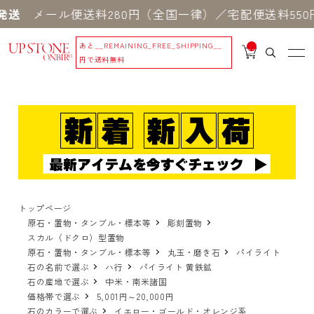
ル便送料280円（全国一律）／宅配便送料550円 ※
あと
__REMAINING_FREE_SHIPPING__
__
IT
円で送料無料
M
_C
N
T_
_
トップページ
原石・置物・タンブル・標本等
彫刻置物
スカル（ドクロ）型置物
原石・置物・タンブル・標本等
丸玉・磨き石
パイライト
石の名前で選ぶ
ハ行
パイライト 黄鉄鉱
石の産地で選ぶ
中米・南米諸国
価格帯で選ぶ
5,001円～20,000円
石のカラーで選ぶ
イエロー・ゴールド・オレンジ系